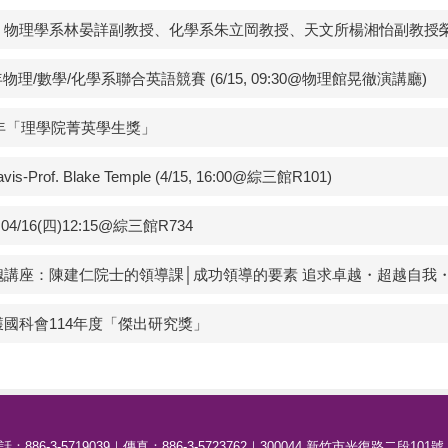
物理學系林晏詳副教授、化學系朱立岡教授、天文所楊湘怡副教授榮
物理/數學/化學系聯合英語競賽 (6/15, 09:30@物理館晃徹演講廳)
6年「理學院菁英學生獎」
of. Blake Temple (4/15, 16:00@綜三館R101)
16(四)12:15@綜三館R734
座：陳建仁院士的領導課│成功領導的要素 追求卓越・超越自我・彼此共好
國科會114年度「傑出研究獎」
 ｜電話：886-3-5719039｜傳真：886-3-5723762｜300044 新竹市光復路