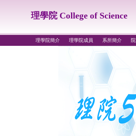
跳
到
理學院 College of Science
主
要
內
容
理學院簡介
理學院成員
系所簡介
院
區