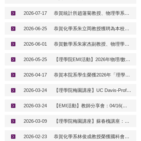
2026-07-17
恭賀統計所趙蓮菊教授、物理學系廖楷輝校友、數學系李文卿教授、物理學系李東海校友及化學系孫太平校友當選為第35屆中研院院士
2026-06-25
恭賀化學系朱立岡教授獲聘為本校115年度「特聘教授」
2026-06-01
恭賀數學系朱家杰副教授、物理學系林晏詳副教授、化學系朱立岡教授、天文所楊湘怡副教授榮獲114學年度「傑出教學獎」
2026-05-25
【理學院EMI活動】2026年物理/數學/化學系聯合英語競賽 (6/15, 09:30@物理館晃徹演講廳)
2026-04-17
恭賀本院系學生榮獲2026年「理學院菁英學生獎」
2026-03-24
【理學院梅園講座】UC Davis-Prof. Blake Temple (4/15, 16:00@綜三館R101)
2026-03-24
【EMI活動】教師分享會：04/16(四)12:15@綜三館R734
2026-03-09
【理學院梅園講座】蘇春槐講座：陳建仁院士的領導課│成功領導的要素 追求卓越・超越自我・彼此共好(4/13, 15:00@旺宏館國際會議廳)
2026-02-23
恭賀化學系林俊成教授榮獲國科會114年度「傑出研究獎」