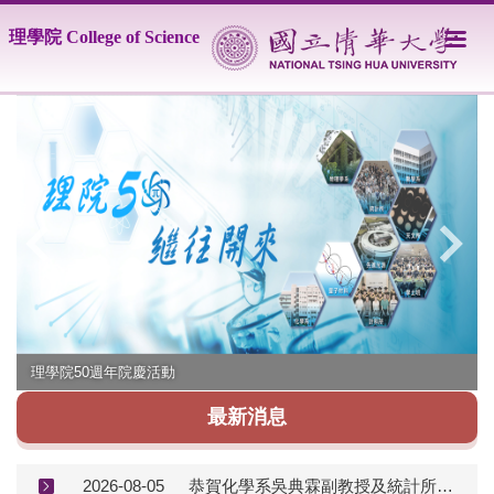
跳
理學院 College of Science
到
主
要
內
容
區
理學院50週年院慶活動
最新消息
2026-08-05
恭賀化學系吳典霖副教授及統計所戴安順助理教授榮獲國科會115年度「吳大猷先生紀念獎」